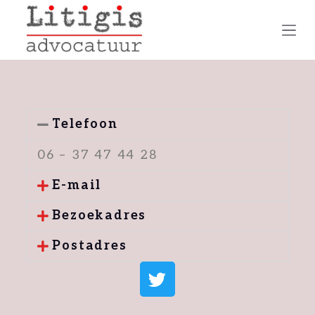
S
k
i
p
t
o
Telefoon
c
06 – 37 47 44 28
o
n
E-mail
t
Bezoekadres
e
n
Postadres
t