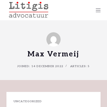
S
k
i
p
t
o
c
Max Vermeij
o
n
JOINED: 14 DECEMBER 2022
ARTICLES: 5
t
e
n
t
UNCATEGORIZED