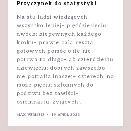
Przyczynek do statystyki
Na stu ludzi wiedzących
wszystko lepiej– pięćdziesięciu
dwóch; niepewnych każdego
kroku– prawie cała reszta;
gotowych pomóc,o ile nie
potrwa to długo– aż czterdziestu
dziewięciu; dobrych zawsze,bo
nie potrafią inaczej– czterech, no
może pięciu; skłonnych do
podziwu bez zawiści–
osiemnastu; żyjących…
MAX VERMEIJ
19 APRIL 2023